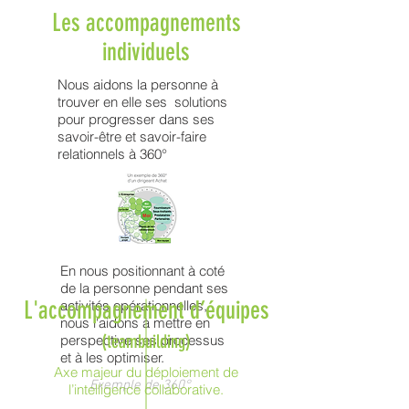
Les accompagnements
individuels
Nous aidons la personne à
trouver en elle ses solutions
pour progresser dans ses
savoir-être et savoir-faire
relationnels à 360°
En nous positionnant à coté
de la personne pendant ses
L'accompagnement d’équipes
activités opérationnelles,
nous l'aidons à mettre en
(teambuilding)
perspective ses processus
et à les optimiser.
Axe majeur du déploiement de
Exemple de 360°
l’intelligence collaborative.