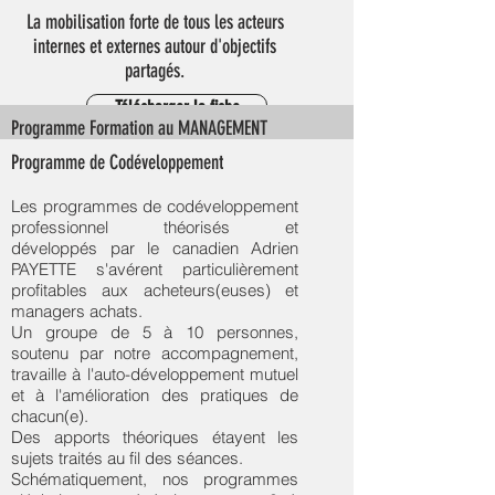
La mobilisation forte de tous les acteurs
internes et externes autour d'objectifs
partagés.
Télécharger la fiche
Programme Formation au MANAGEMENT
MOTIVATIONNEL du responsable
Programme de Codéveloppement
Achats/supply chain
Les programmes de codéveloppement
L'Entreprise évolue au sein
professionnel théorisés et
d'environnements toujours plus
développés par le canadien Adrien
exigeants dans lesquels chaque
PAYETTE s'avérent particulièrement
intervenant doit déployer réactivité, et
profitables aux acheteurs(euses) et
adaptabilité au travers d'un véritable
managers achats.
engagement.
Un groupe de 5 à 10 personnes,
Un des rôles du manager est
soutenu par notre accompagnement,
d'entretenir l'envie de s'impliquer, le
travaille à l'auto-développement mutuel
désir de progresser et la volonté de
et à l'amélioration des pratiques de
réussir de chacun(e) de ses
chacun(e).
collaborateurstrice)s.
Des apports théoriques étayent les
Le management Motivationnel s'inscrit
sujets traités au fil des séances.
dans la promesse de plus de
Schématiquement, nos programmes
performance sur le long terme parce