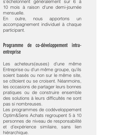
s'échelonnent généralement sur 6 à
qu'obtenue avec moins de stress et
10 mois à raison d'une demi-journée
plus de plaisir.
mensuelle.
Nous nous appuyons sur des principes
En outre, nous apportons un
et des techniques que nous avons
accompagnement individuel à chaque
adaptés au métier Achats et Supply
participant.
Chain.
Télécharger la fiche
Programme de co-développement intra-
entreprise
Les acheteurs(euses) d'une même
Entreprise ou d'un même groupe, qu'ils
soient basés ou non sur le même site,
se côtoient ou se croisent. Néanmoins,
les occasions de partager leurs bonnes
pratiques ou de construire ensemble
des solutions à leurs difficultés ne sont
pas si nombreuses.
Les programmes de codéveloppement
Optim&Sens Achats regroupent 5 à 10
personnes de niveau de responsabilité
et d’expérience similaire, sans lien
hiérarchique.