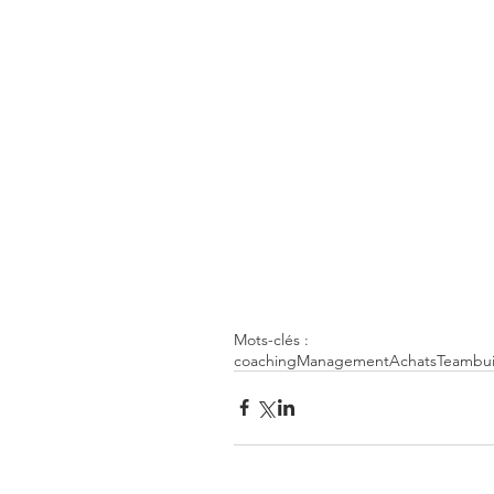
Mots-clés :
coaching
Management
Achats
Teambui