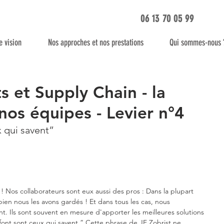
06 13 70 05 99
e vision
Nos approches et nos prestations
Qui sommes-nous 
 et Supply Chain - la
os équipes - Levier n°4
 qui savent”
! Nos collaborateurs sont eux aussi des pros : Dans la plupart 
bien nous les avons gardés ! Et dans tous les cas, nous 
Ils sont souvent en mesure d'apporter les meilleures solutions 
 font sont ceux qui savent.” Cette phrase de JF Zobrist ne 