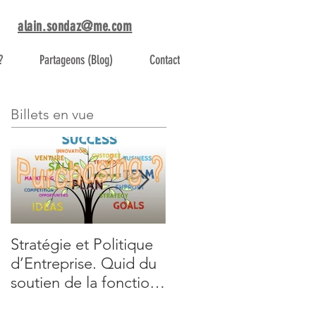
alain.sondaz@me.com
?
Partageons (Blog)
Contact
Billets en vue
Stratégie et Politique
Faisons monter les
d’Entreprise. Quid du
Achats dans le train d
soutien de la fonction
la révolution digitale.
Achats ?