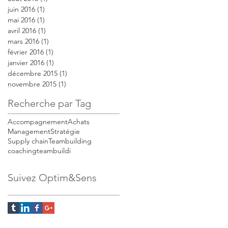
juin 2016
(1)
1 post
mai 2016
(1)
1 post
avril 2016
(1)
1 post
mars 2016
(1)
1 post
février 2016
(1)
1 post
janvier 2016
(1)
1 post
décembre 2015
(1)
1 post
novembre 2015
(1)
1 post
Recherche par Tag
Accompagnement
Achats
Management
Stratégie
Supply chain
Teambuilding
coaching
teambuildi
Suivez Optim&Sens